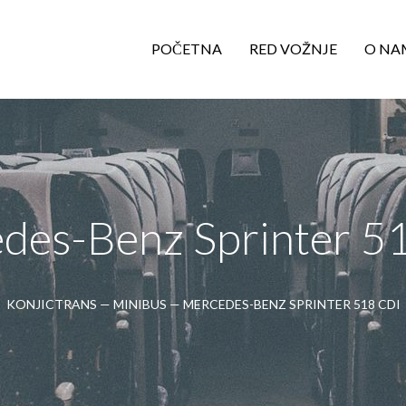
POČETNA
RED VOŽNJE
O NA
des-Benz Sprinter 5
KONJICTRANS
—
MINIBUS
—
MERCEDES-BENZ SPRINTER 518 CDI