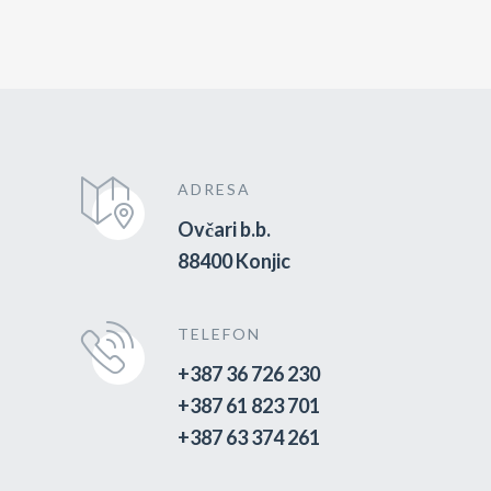
ADRESA
Ovčari b.b.
88400 Konjic
TELEFON
+387 36 726 230
+387 61 823 701
+387 63 374 261